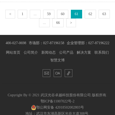
的检测手段迈上了一个新的台阶。 ...
<
1
...
59
60
61
62
63
...
66
>
400-027-0698
市场部：027-87196158
企业管理部：027-87196222
网站首页
公司简介
新闻动态
公司产品
解决方案
联系我们
智慧文博
Copyright By © 2021 武汉光谷卓越科技股份有限公司.版权所有.
鄂ICP备11007022号-2
鄂公网安备 42018502002803号
地址：武汉市东湖高新区光谷大道308号.