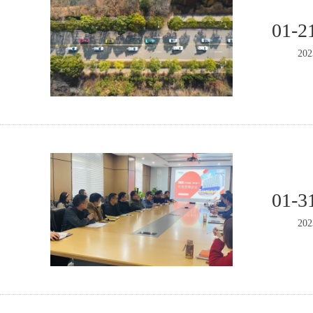
01-2
202
01-3
202